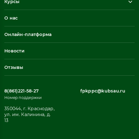
Курсы
Повышение квалификации
О нас
Профессиональная переподготовка
Общеразвивающие программы
Онлайн-платформа
Неформальное обучение
Профессиональное обучение
Новости
Все
Отзывы
8(861)221-58-27
fpkppc@kubsau.ru
Номер поддержки
350044, г. Краснодар,
ул. им. Калинина, д.
13