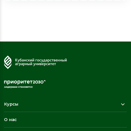
Курсы
Повышение квалификации
О нас
Профессиональная переподготовка
Общеразвивающие программы