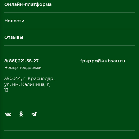
Онлайн-платформа
Неформальное обучение
Профессиональное обучение
Новости
Все
Отзывы
8(861)221-58-27
fpkppc@kubsau.ru
Номер поддержки
350044, г. Краснодар,
ул. им. Калинина, д.
13