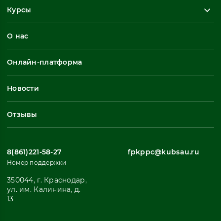
Курсы
Повышение квалификации
О нас
Профессиональная переподготовка
Общеразвивающие программы
Онлайн-платформа
Неформальное обучение
Профессиональное обучение
Новости
Все
Отзывы
8(861)221-58-27
fpkppc@kubsau.ru
Номер поддержки
350044, г. Краснодар,
ул. им. Калинина, д.
13