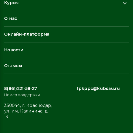
Курсы
Повышение квалификации
О нас
Профессиональная переподготовка
Общеразвивающие программы
Онлайн-платформа
Неформальное обучение
Профессиональное обучение
Новости
Все
Отзывы
8(861)221-58-27
fpkppc@kubsau.ru
Номер поддержки
350044, г. Краснодар,
ул. им. Калинина, д.
13