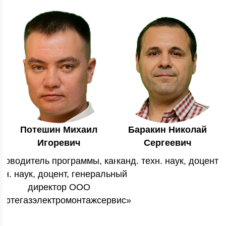
Потешин Михаил
Баракин Николай
Игоревич
Сергеевич
уководитель программы, канд.
канд. техн. наук, доцент
хн. наук, доцент, генеральный
директор ООО
ефтегазэлектромонтажсервис»