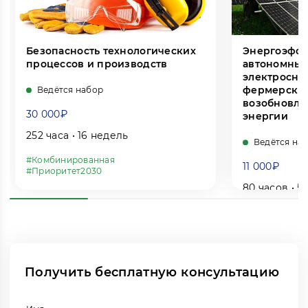
Безопасность технологических
Энергоэфф
процессов и производств
автономные
электросна
фермерских
Ведётся набор
возобновля
30 000₽
энергии
252 часа • 16 недель
Ведётся на
#Комбинированная
11 000₽
#Приоритет2030
80 часов • 5
#Дистанцион
Рейтинг:
Отзывы
Рейтинг:
Получить бесплатную консультацию