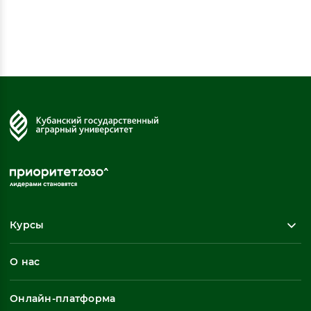
Курсы
Повышение квалификации
О нас
Профессиональная переподготовка
Общеразвивающие программы
Онлайн-платформа
Неформальное обучение