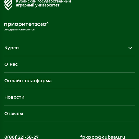
Курсы
Повышение квалификации
О нас
Профессиональная переподготовка
Общеразвивающие программы
Онлайн-платформа
Неформальное обучение
Профессиональное обучение
Новости
Все
Отзывы
8(861)221-58-27
fpkppc@kubsau.ru