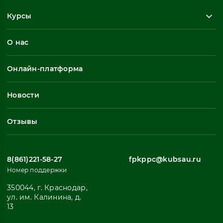
Курсы
Повышение квалификации
О нас
Профессиональная переподготовка
Общеразвивающие программы
Онлайн-платформа
Неформальное обучение
Профессиональное обучение
Новости
Все
Отзывы
8(861)221-58-27
fpkppc@kubsau.ru
Номер поддержки
350044, г. Краснодар,
ул. им. Калинина, д.
13