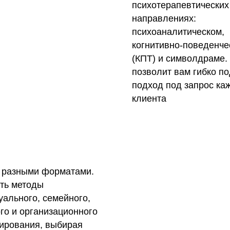
психотерапевтических
направлениях:
психоаналитическом,
когнитивно-поведенче
(КПТ) и символдраме.
позволит вам гибко п
подход под запрос ка
клиента
с разными форматами.
ть методы
ального, семейного,
го и организационного
тирования, выбирая