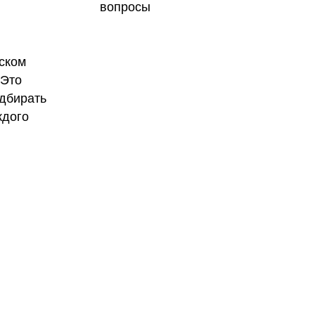
вопросы
ском
 Это
одбирать
ждого