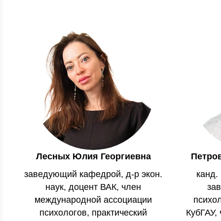
Лесных Юлия Георгиевна
Петро
заведующий кафедрой, д-р экон.
канд. 
наук, доцент ВАК, член
за
международной ассоциации
психо
психологов, практический
КубГАУ,