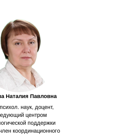
ва Наталия Павловна
психол. наук, доцент,
ведующий центром
логической поддержки
 член координационного