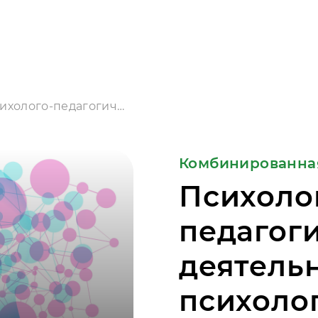
Психолого-педагогическая деятельность профиль психологическое консультирование
Комбинированна
Психоло
педагог
деятель
психоло