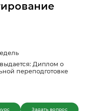
тирование
недель
выдается: Диплом о
ьной переподготовке
курс
Задать вопрос