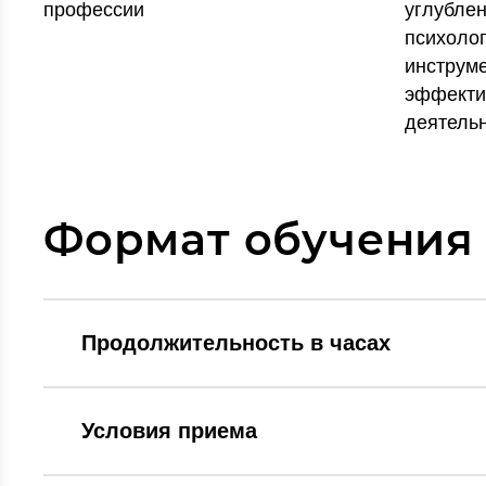
профессии
углубле
психоло
инструм
эффекти
деятель
Формат обучения
Продолжительность в часах
Условия приема