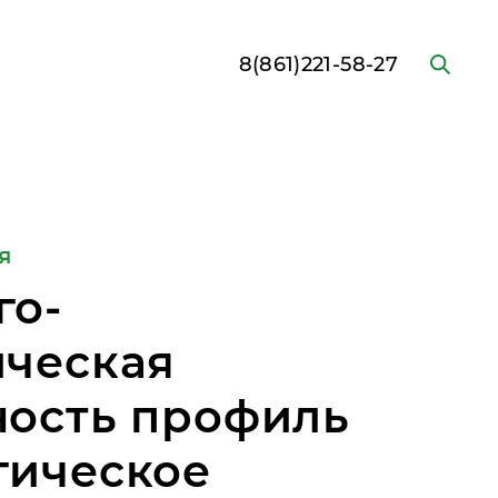
8(861)221-58-27
я
го-
ическая
ность профиль
гическое