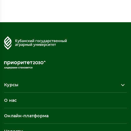
Курсы
Повышение квалификации
О нас
Профессиональная переподготовка
Общеразвивающие программы
Онлайн-платформа
Неформальное обучение
Профессиональное обучение