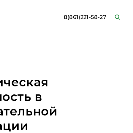
8(861)221-58-27
ическая
ость в
ательной
ации