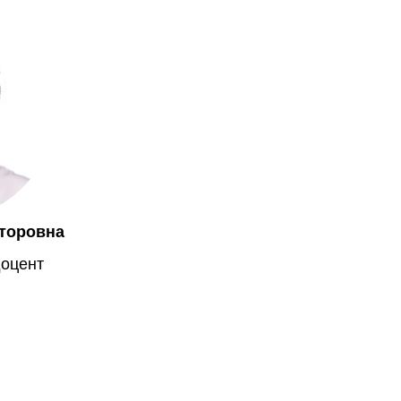
торовна
доцент