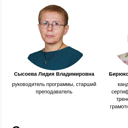
Сысоева Лидия Владимировна
Бирюко
руководитель программы, старший
канд
преподаватель
сертиф
трен
грамот