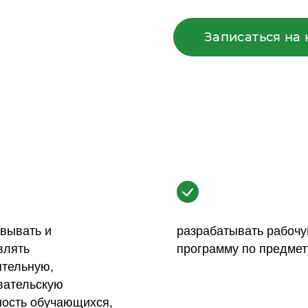
Записаться на 
вывать и
разрабатывать рабоч
влять
программу по предмету
ятельную,
вательскую
ность обучающихся,