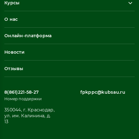
Курсы
Повышение квалификации
О нас
Профессиональная переподготовка
Общеразвивающие программы
Онлайн-платформа
Неформальное обучение
Профессиональное обучение
Новости
Все
Отзывы
8(861)221-58-27
fpkppc@kubsau.ru
Номер поддержки
350044, г. Краснодар,
ул. им. Калинина, д.
13