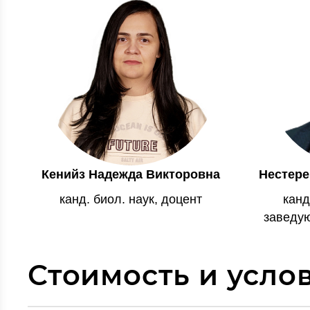
Кенийз Надежда Викторовна
Нестере
канд. биол. наук, доцент
канд
заведу
Стоимость и усло