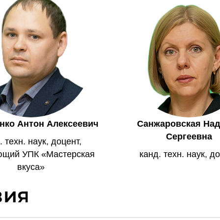
нко Антон Алексеевич
Санжаровская На
Сергеевна
. техн. наук, доцент,
ющий УПК «Мастерская
канд. техн. наук, д
вкуса»
вия