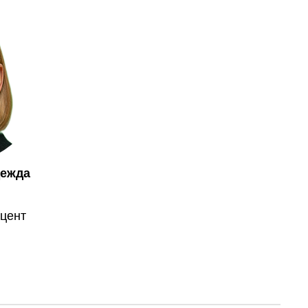
дежда
оцент