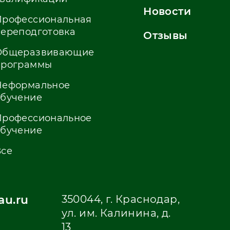
Новости
Профессиональная
переподготовка
Отзывы
Общеразвивающие
программы
Неформальное
обучение
Профессиональное
обучение
Все
u.ru
350044, г. Краснодар,
ул. им. Калинина, д.
13