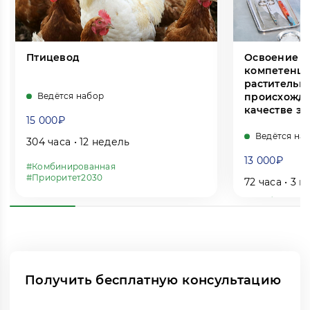
Птицевод
Освоение п
компетенци
растительн
Ведётся набор
происхожде
качестве эк
15 000₽
Ведётся на
304 часа • 12 недель
13 000₽
#Комбинированная
#Приоритет2030
72 часа • 3 
#Комбиниров
#Приоритет20
Рейтинг:
Получить бесплатную консультацию