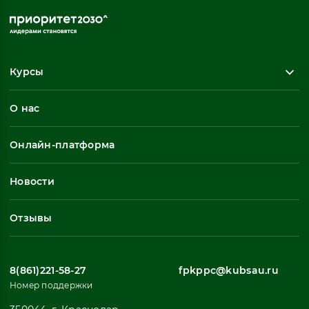
Курсы
Повышение квалификации
О нас
Профессиональная переподготовка
Общеразвивающие программы
Онлайн-платформа
Неформальное обучение
Профессиональное обучение
Новости
Все
Отзывы
8(861)221-58-27
fpkppc@kubsau.ru
Номер поддержки