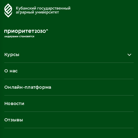
Курсы
Повышение квалификации
О нас
Профессиональная переподготовка
Общеразвивающие программы
Онлайн-платформа
Неформальное обучение
Профессиональное обучение
Новости
Все
Отзывы