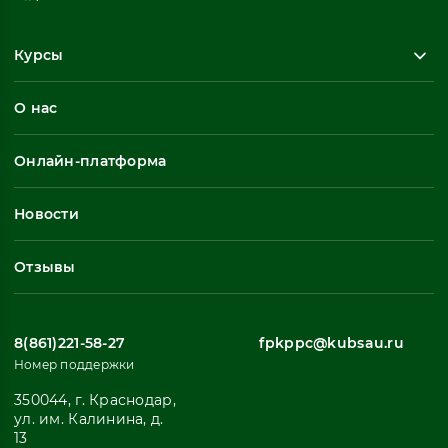
Курсы
Повышение квалификации
О нас
Профессиональная переподготовка
Общеразвивающие программы
Онлайн-платформа
Неформальное обучение
Профессиональное обучение
Новости
Все
Отзывы
8(861)221-58-27
fpkppc@kubsau.ru
Номер поддержки
350044, г. Краснодар,
ул. им. Калинина, д.
13