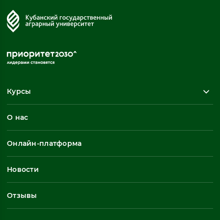
Курсы
Повышение квалификации
О нас
Профессиональная переподготовка
Общеразвивающие программы
Онлайн-платформа
Неформальное обучение
Профессиональное обучение
Новости
Все
Отзывы