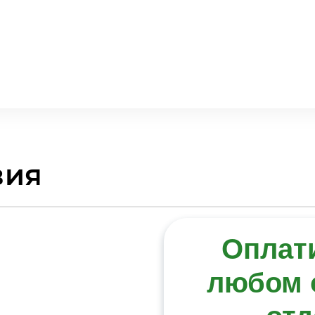
вия
Оплат
любом 