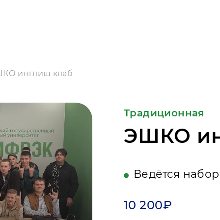
КО инглиш клаб
Традиционная
ЭШКО ин
Ведётся набор
10 200₽