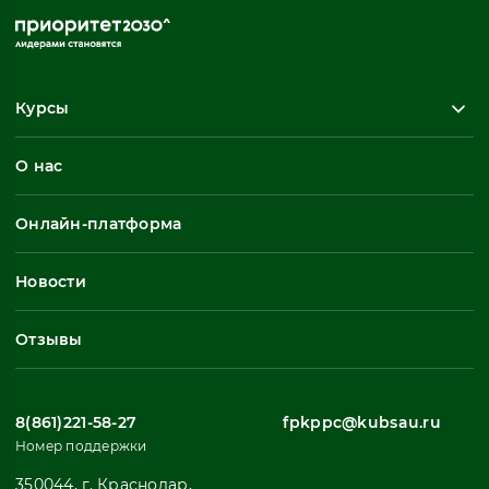
Курсы
Повышение квалификации
О нас
Профессиональная переподготовка
Общеразвивающие программы
Онлайн-платформа
Неформальное обучение
Профессиональное обучение
Новости
Все
Отзывы
8(861)221-58-27
fpkppc@kubsau.ru
Номер поддержки
350044, г. Краснодар,