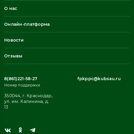
О нас
Профессиональная переподготовка
Общеразвивающие программы
Онлайн-платформа
Неформальное обучение
Профессиональное обучение
Новости
Все
Отзывы
8(861)221-58-27
fpkppc@kubsau.ru
Номер поддержки
350044, г. Краснодар,
ул. им. Калинина, д.
13