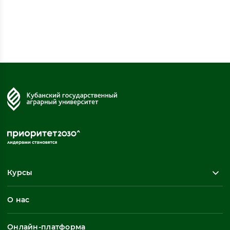
Курсы
Повышение квалификации
О нас
Профессиональная переподготовка
Общеразвивающие программы
Онлайн-платформа