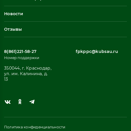
Неформальное обучение
Профессиональное обучение
Новости
Все
Отзывы
8(861)221-58-27
fpkppc@kubsau.ru
Номер поддержки
350044, г. Краснодар,
ул. им. Калинина, д.
13
Политика конфиденциальности