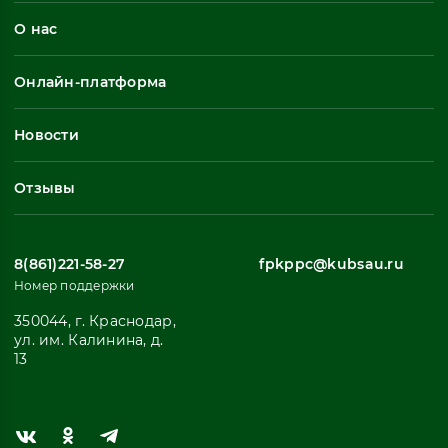
О нас
Профессиональная переподготовка
Общеразвивающие программы
Онлайн-платформа
Неформальное обучение
Профессиональное обучение
Новости
Все
Отзывы
8(861)221-58-27
fpkppc@kubsau.ru
Номер поддержки
350044, г. Краснодар,
ул. им. Калинина, д.
13