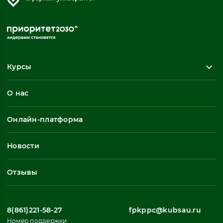
Курсы
Повышение квалификации
О нас
Профессиональная переподготовка
Общеразвивающие программы
Онлайн-платформа
Неформальное обучение
Профессиональное обучение
Новости
Все
Отзывы
8(861)221-58-27
fpkppc@kubsau.ru
Номер поддержки