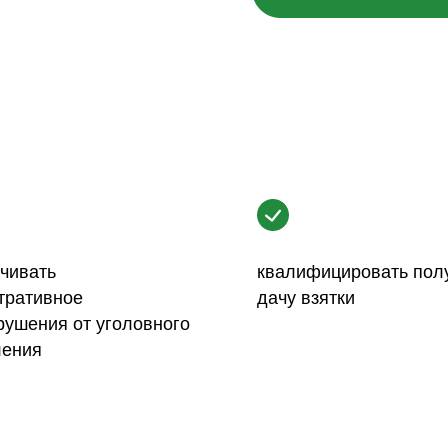
чивать
квалифицировать пол
тративное
дачу взятки
рушения от уголовного
ления