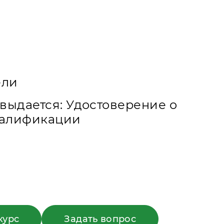
ели
выдается: Удостоверение о
алификации
курс
Задать вопрос