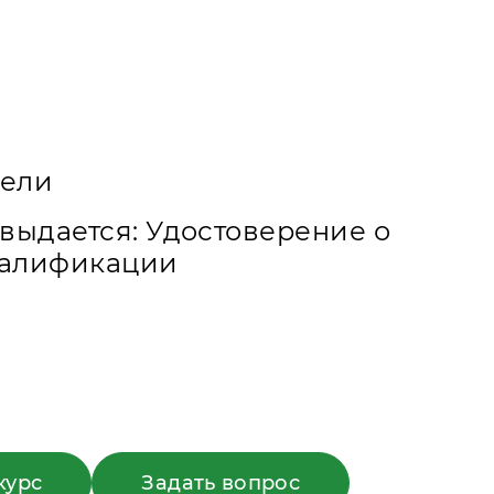
дели
выдается: Удостоверение о
алификации
курс
Задать вопрос