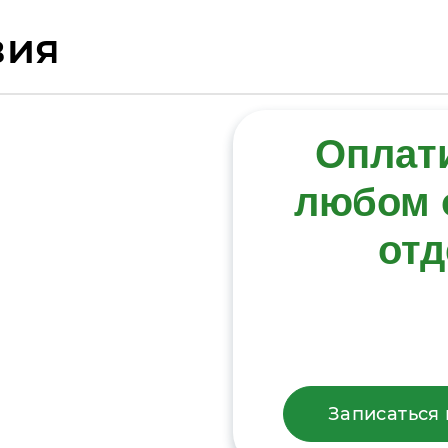
вия
Оплат
любом 
отд
Записаться 