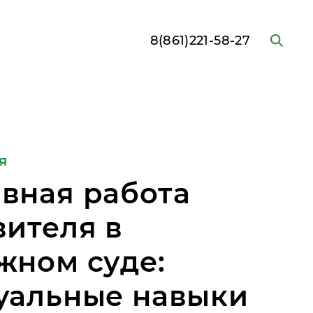
8(861)221-58-27
я
вная работа
вителя в
жном суде:
уальные навыки