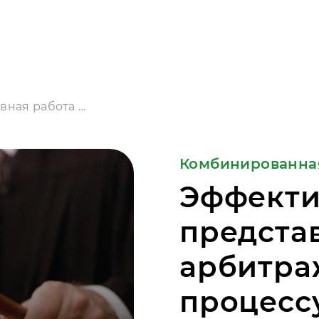
Эффективная работа представителя в арбитражном суде: процессуальные навыки
Комбинированна
Эффекти
предста
арбитра
процесс