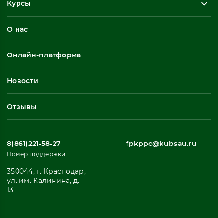
Курсы
Повышение квалификации
О нас
Профессиональная переподготовка
Общеразвивающие программы
Онлайн-платформа
Неформальное обучение
Профессиональное обучение
Новости
Все
Отзывы
8(861)221-58-27
fpkppc@kubsau.ru
Номер поддержки
350044, г. Краснодар,
ул. им. Калинина, д.
13