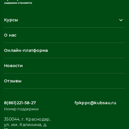
Курсы
Повышение квалификации
О нас
Профессиональная переподготовка
Общеразвивающие программы
Онлайн-платформа
Неформальное обучение
Профессиональное обучение
Новости
Все
Отзывы
8(861)221-58-27
fpkppc@kubsau.ru
Номер поддержки
350044, г. Краснодар,
ул. им. Калинина, д.