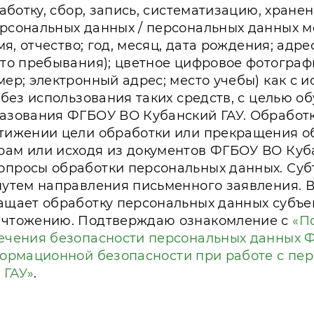
работку, сбор, запись, систематизацию, хране
рсональных данных / персональных данных мо
имя, отчество; год, месяц, дата рождения; адр
сто пребывания); цветное цифровое фотогра
ер; электронный адрес; место учебы) как с 
 без использования таких средств, с целью о
азования ФГБОУ ВО Кубанский ГАУ. Обработ
тижении цели обработки или прекращения об
ам или исходя из документов ФГБОУ ВО Куба
просы обработки персональных данных. Субъ
путем направления письменного заявления. 
ащает обработку персональных данных субъе
ичтожению. Подтверждаю ознакомление с
«П
ечения безопасности персональных данных 
ормационной безопасности при работе с п
 ГАУ»
.