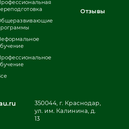
Профессиональная
переподготовка
Отзывы
Общеразвивающие
программы
Неформальное
обучение
Профессиональное
обучение
Все
u.ru
350044, г. Краснодар,
ул. им. Калинина, д.
13