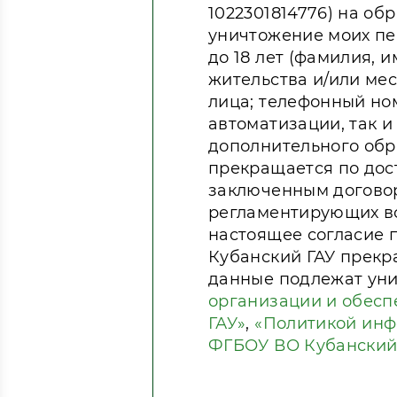
1022301814776) на об
уничтожение моих пе
до 18 лет (фамилия, 
жительства и/или ме
лица; телефонный ном
автоматизации, так и
дополнительного обр
прекращается по дос
заключенным договор
регламентирующих во
настоящее согласие 
Кубанский ГАУ прекр
данные подлежат ун
организации и обесп
ГАУ»
,
«Политикой инф
ФГБОУ ВО Кубанский