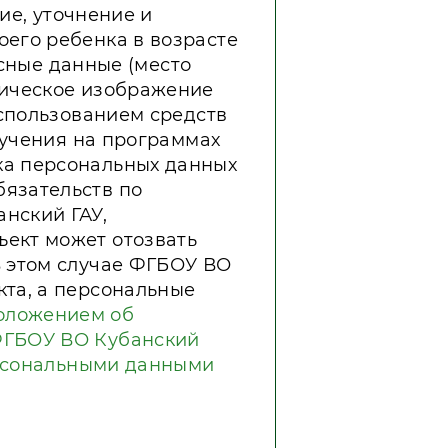
ние, уточнение и
его ребенка в возрасте
есные данные (место
фическое изображение
использованием средств
бучения на программах
ка персональных данных
язательств по
нский ГАУ,
ект может отозвать
В этом случае ФГБОУ ВО
кта, а персональные
оложением об
ФГБОУ ВО Кубанский
ерсональными данными