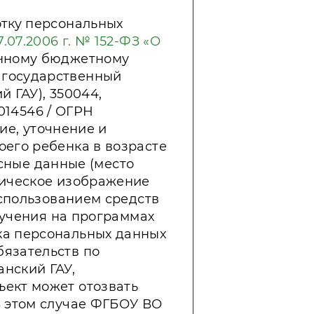
отку персональных
.07.2006 г. № 152-ФЗ «О
енному бюджетному
 государственный
 ГАУ), 350044,
1014546 / ОГРН
ние, уточнение и
его ребенка в возрасте
есные данные (место
фическое изображение
использованием средств
бучения на программах
ка персональных данных
язательств по
нский ГАУ,
ект может отозвать
В этом случае ФГБОУ ВО