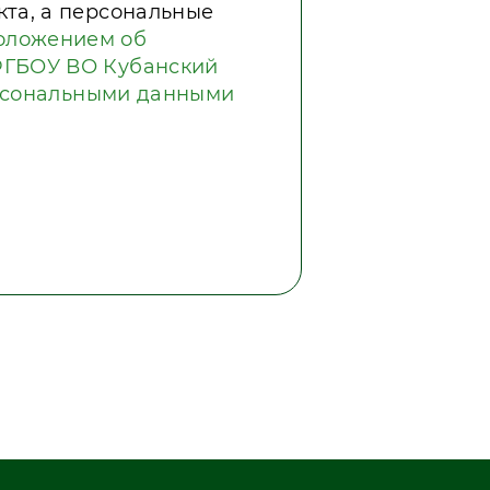
кта, а персональные
оложением об
ФГБОУ ВО Кубанский
ерсональными данными