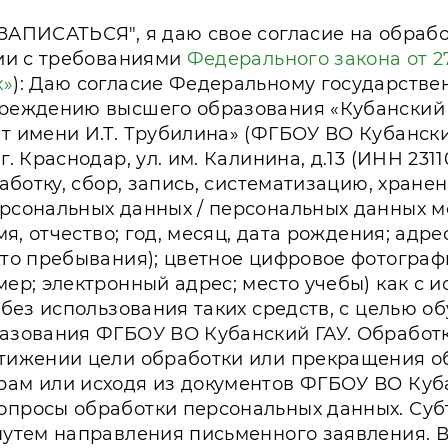
ЗАПИСАТЬСЯ", я даю свое согласие на обраб
вии с требованиями
Федерального закона от 27
х»
): Даю согласие Федеральному государств
чреждению высшего образования «Кубанский
 имени И.Т. Трубилина» (ФГБОУ ВО Кубанский
. Краснодар, ул. им. Калинина, д.13 (ИНН 231
работку, сбор, запись, систематизацию, хране
рсональных данных / персональных данных мо
имя, отчество; год, месяц, дата рождения; адр
сто пребывания); цветное цифровое фотогра
ер; электронный адрес; место учебы) как с 
 без использования таких средств, с целью о
азования ФГБОУ ВО Кубанский ГАУ. Обработ
тижении цели обработки или прекращения об
ам или исходя из документов ФГБОУ ВО Куба
просы обработки персональных данных. Субъ
путем направления письменного заявления. 