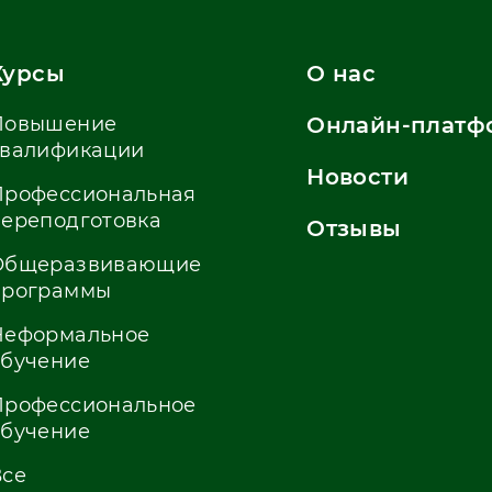
Курсы
О нас
Повышение
Онлайн-платф
квалификации
Новости
Профессиональная
переподготовка
Отзывы
Общеразвивающие
программы
Неформальное
обучение
Профессиональное
обучение
Все