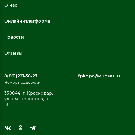
О нас
Профессиональная переподготовка
Общеразвивающие программы
Онлайн-платформа
Неформальное обучение
Профессиональное обучение
Новости
Все
Отзывы
8(861)221-58-27
fpkppc@kubsau.ru
Номер поддержки
350044, г. Краснодар,
ул. им. Калинина, д.
13