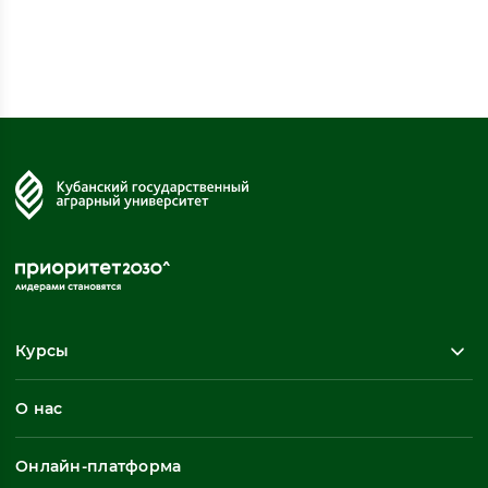
Курсы
Повышение квалификации
О нас
Профессиональная переподготовка
Общеразвивающие программы
Онлайн-платформа
Неформальное обучение