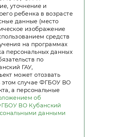
ние, уточнение и
его ребенка в возрасте
есные данные (место
фическое изображение
использованием средств
бучения на программах
ка персональных данных
язательств по
нский ГАУ,
ект может отозвать
В этом случае ФГБОУ ВО
кта, а персональные
оложением об
ФГБОУ ВО Кубанский
ерсональными данными