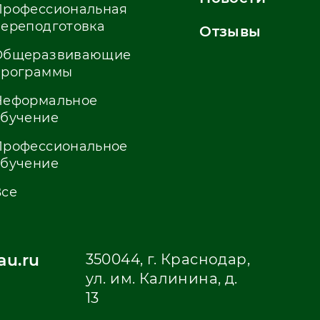
Профессиональная
переподготовка
Отзывы
Общеразвивающие
программы
Неформальное
обучение
Профессиональное
обучение
Все
u.ru
350044, г. Краснодар,
ул. им. Калинина, д.
13