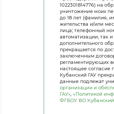
1022301814776) на об
уничтожение моих пе
до 18 лет (фамилия, 
жительства и/или ме
лица; телефонный ном
автоматизации, так и
дополнительного обр
прекращается по дос
заключенным договор
регламентирующих во
настоящее согласие 
Кубанский ГАУ прекр
данные подлежат ун
организации и обесп
ГАУ»
,
«Политикой инф
ФГБОУ ВО Кубанский