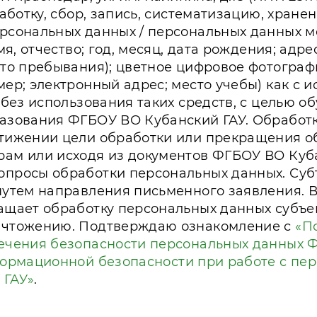
работку, сбор, запись, систематизацию, хране
рсональных данных / персональных данных мо
имя, отчество; год, месяц, дата рождения; адр
сто пребывания); цветное цифровое фотогра
ер; электронный адрес; место учебы) как с 
 без использования таких средств, с целью о
азования ФГБОУ ВО Кубанский ГАУ. Обработ
тижении цели обработки или прекращения об
ам или исходя из документов ФГБОУ ВО Куба
просы обработки персональных данных. Субъ
путем направления письменного заявления. 
ащает обработку персональных данных субъе
ичтожению. Подтверждаю ознакомление с
«П
ечения безопасности персональных данных 
ормационной безопасности при работе с п
 ГАУ»
.