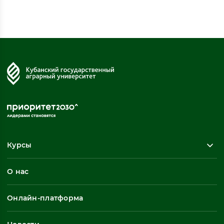
Курсы
Повышение квалификации
О нас
Профессиональная переподготовка
Общеразвивающие программы
Онлайн-платформа
Неформальное обучение
Профессиональное обучение