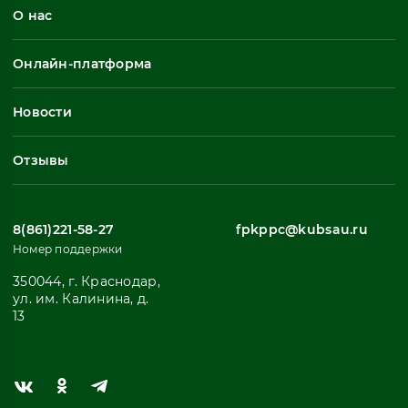
О нас
Профессиональная переподготовка
Общеразвивающие программы
Онлайн-платформа
Неформальное обучение
Профессиональное обучение
Новости
Все
Отзывы
8(861)221-58-27
fpkppc@kubsau.ru
Номер поддержки
350044, г. Краснодар,
ул. им. Калинина, д.
13