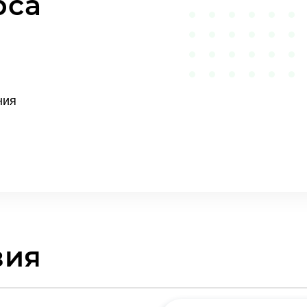
рса
ния
вия