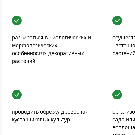
разбираться в биологических и
осущест
морфологических
цветочн
особенностях декоративных
растени
растений
проводить обрезку древесно-
организо
кустарниковых культур
сада или
воплощая