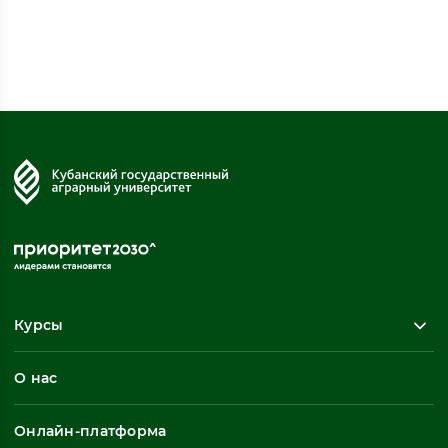
Курсы
Повышение квалификации
О нас
Профессиональная переподготовка
Общеразвивающие программы
Онлайн-платформа
Неформальное обучение