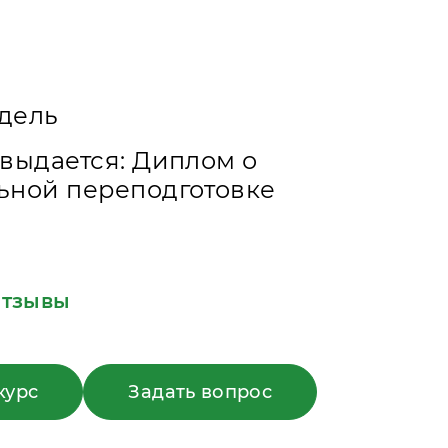
едель
выдается: Диплом о
ьной переподготовке
тзывы
курс
Задать вопрос