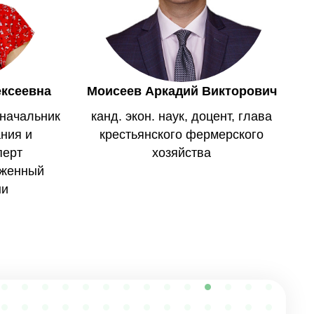
ексеевна
Моисеев Аркадий Викторович
, начальник
канд. экон. наук, доцент, глава
ния и
крестьянского фермерского
перт
хозяйства
уженный
ни