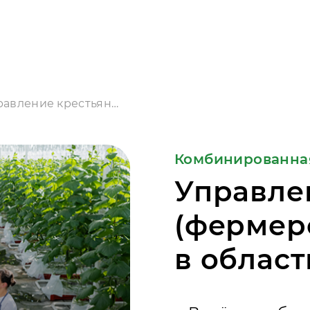
Управление крестьянским (фермерским) хозяйством в области овощеводства
Комбинированна
Управле
(фермер
в облас