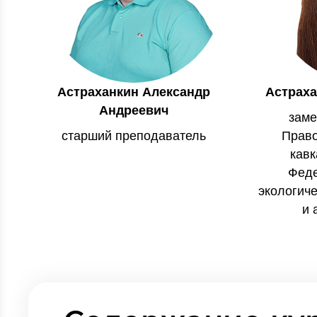
Астраханкин Александр
Астрах
Андреевич
заме
старший преподаватель
Право
кавк
Феде
экологиче
и 