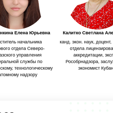
анкина Елена Юрьевна
Калитко Светлана Ал
ститель начальника
канд. экон. наук, доцент
вого отдела Северо-
отдела лицензирова
азского управления
аккредитации, экс
ральной службы по
Рособрнадзора, засл
скому, технологическому
экономист Куба
атомному надзору