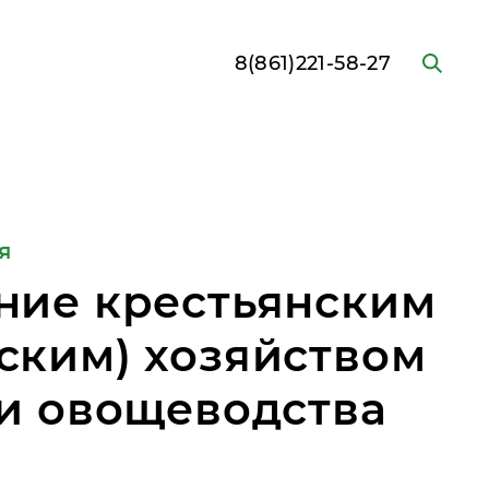
8(861)221-58-27
я
ние крестьянским
ским) хозяйством
ти овощеводства