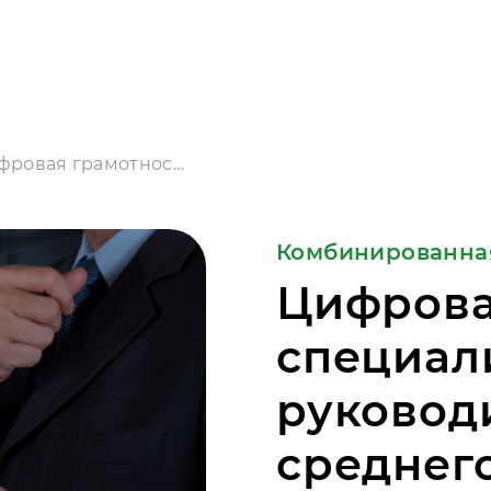
Цифровая грамотность специалистов и руководителей малого и среднего бизнеса АПК
Комбинированна
Цифрова
специал
руковод
среднег