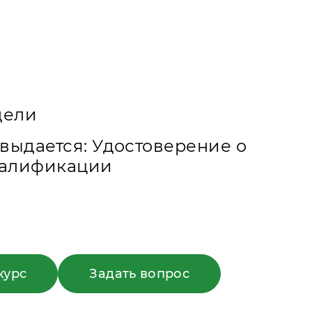
едели
выдается: Удостоверение о
алификации
курс
Задать вопрос