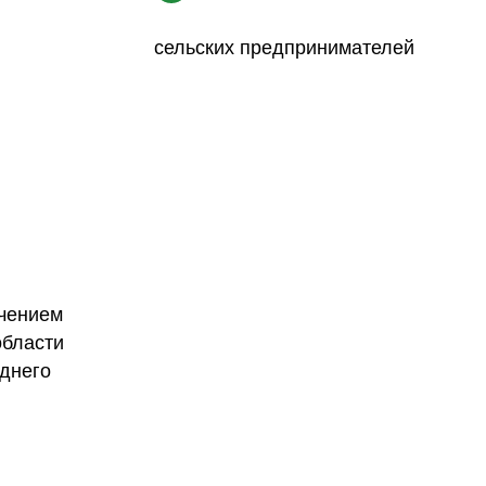
сельских предпринимателей
чением
области
еднего