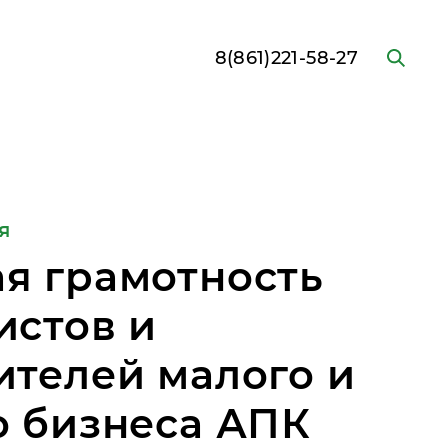
8(861)221-58-27
я
я грамотность
истов и
ителей малого и
о бизнеса АПК