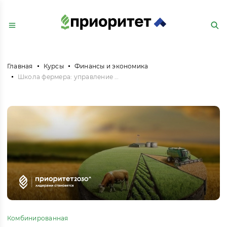
Главная
Курсы
Финансы и экономика
Школа фермера: управление крестьянским (фермерским) хозяйством профиль молочное скотоводство / садоводство / овощеводство / виноградарство
Комбинированная