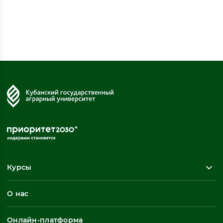
Курсы
Повышение квалификации
О нас
Профессиональная переподготовка
Общеразвивающие программы
Онлайн-платформа