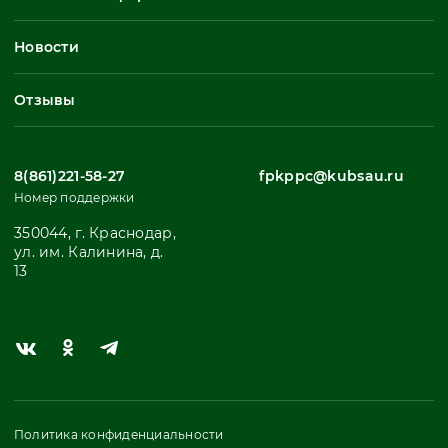
Неформальное обучение
Профессиональное обучение
Новости
Все
Отзывы
8(861)221-58-27
fpkppc@kubsau.ru
Номер поддержки
350044, г. Краснодар,
ул. им. Калинина, д.
13
Политика конфиденциальности